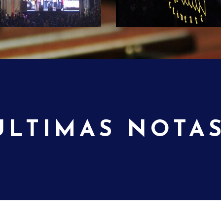
Orquesta Corporación
a Super Chiva, marimba
or el año 1,997 en el
Marimba Valle de Occ
anta Ana y formada por
ia con la música en la
Marimba Valle de Occiden
a marimba tiene varios
más de 20 años llevando s
ones musicales donde
por toda Guatemala, delei
ULTIMAS NOTAS
sus bellos sones y sus
público con bellos sones y 
ilables.
bailables.