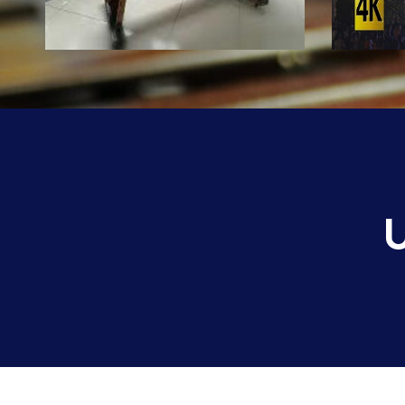
Es una de las marimbas con más
tradición en Quetzaltenango,
Marimba 
perteneciente a una de las familias
Festiva L
más destacadas en el ámbito
surgida p
musical de nuestro país, Los
barrio S
Hermanos Bethancourt herederos
una famil
de una gran historia y de ese bello
sangre. L
instrumento musical. Por décadas
producci
han deleitado a locales y
destacan 
extranjeros con sus bellas notas.
piezas ba