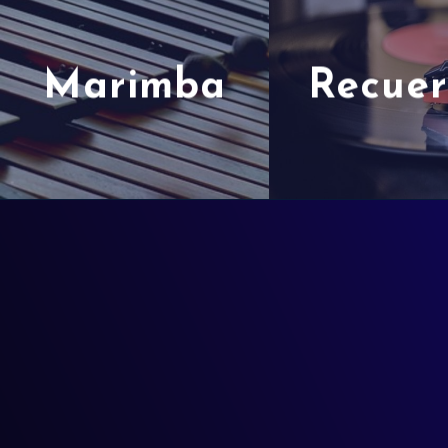
Marimba
Recue