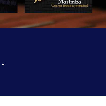
idente
Marimba Teclas Doradas
te con
u música
Marimba integrada por jóvenes
ta a su
entusiastas y amantes de la
.
piezas
música, interpretan bellos sones y
música bailable.