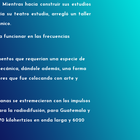
 Mientras hacía construir sus estudios
a su teatro estudio, arregló un taller
nico.
a funcionar en las frecuencias
ementos que requerían una especie de
e mecánica, dándole además, una forma
bres que fue colocando con arte y
zianas se estremecieron con los impulsos
ara la radiodifusión, para Guatemala y
0 kilohertzios en onda larga y 6020