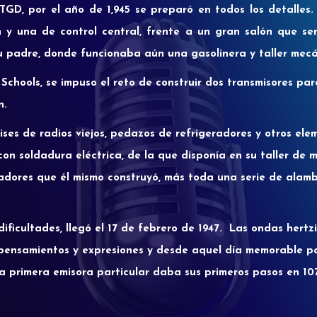
GD, por el año de 1,945 se preparó en todos los detalles.
 y una de control central, frente a un gran salón que serí
su padre, donde funcionaba aún una gasolinera y taller mecá
chools, se impuso el reto de construir dos transmisores par
n.
ises de radios viejos, pedazos de refrigeradores y otros el
o con soldadura eléctrica, de la que disponía en su taller d
madores que él mismo construyó, más toda una serie de alam
dificultades, llegó el 17 de febrero de 1947. Las ondas hert
, pensamientos y expresiones y desde aquel día memorable p
 primera emisora particular daba sus primeros pasos en 107