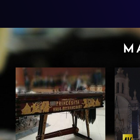
M
Marimba Princesita
Marimb
Corpora